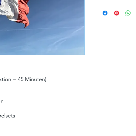
ktion = 45 Minuten)
en
belsets