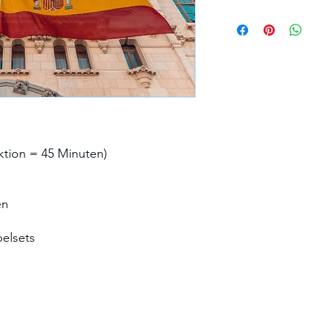
:
ktion = 45 Minuten)
en
belsets