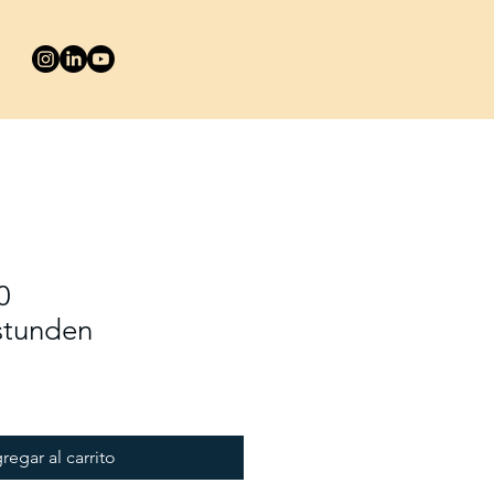
0
stunden
regar al carrito