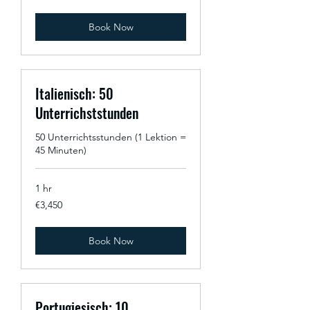
Book Now
Italienisch: 50
Unterrichststunden
50 Unterrichtsstunden (1 Lektion =
45 Minuten)
1 hr
3,450
€3,450
euros
Book Now
Portugiesisch: 10