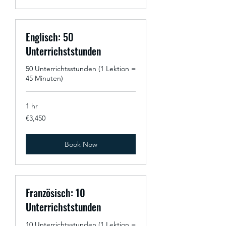
Englisch: 50
Unterrichststunden
50 Unterrichtsstunden (1 Lektion =
45 Minuten)
1 hr
3,450
€3,450
euros
Book Now
Französisch: 10
Unterrichststunden
10 Unterrichtsstunden (1 Lektion =