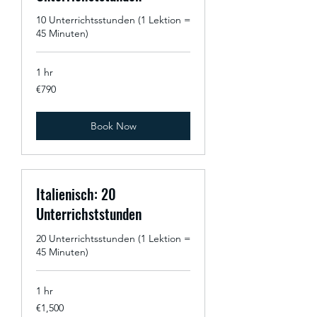
10 Unterrichtsstunden (1 Lektion =
45 Minuten)
1 hr
790
€790
euros
Book Now
Italienisch: 20
Unterrichststunden
20 Unterrichtsstunden (1 Lektion =
45 Minuten)
1 hr
1,500
€1,500
euros