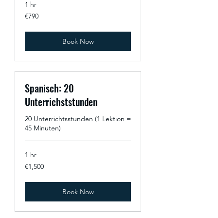
1 hr
790
€790
euros
Book Now
Spanisch: 20
Unterrichststunden
20 Unterrichtsstunden (1 Lektion =
45 Minuten)
1 hr
1,500
€1,500
euros
Book Now