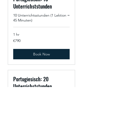
Unterrichststunden
10 Unterrichtsstunden (1 Lektion =
45 Minuten)
1 hr
790
€790
euros
Book Now
Portugiesisch: 20
Unterrichststunden
20 Unterrichtsstunden (1 Lektion =
45 Minuten)
1 hr