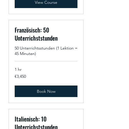
View Course
Französisch: 50
Unterrichststunden
50 Unterrichtsstunden (1 Lektion =
45 Minuten)
1 hr
3,450
€3,450
euros
Book Now
Italienisch: 10
Unterrichststunden