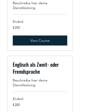
Beschreibe hier deine
Dienstleistung.
Ended
250
€250
euros
View Course
Englisch als Zweit- oder
Fremdsprache
Beschreibe hier deine
Dienstleistung.
Ended
200
€200
euros