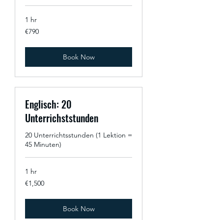
1 hr
790
€790
euros
Book Now
Englisch: 20
Unterrichststunden
20 Unterrichtsstunden (1 Lektion =
45 Minuten)
1 hr
1,500
€1,500
euros
Book Now