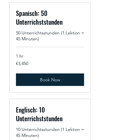
Spanisch: 50
Unterrichststunden
50 Unterrichtsstunden (1 Lektion =
45 Minuten)
1 hr
3,450
€3,450
euros
Book Now
Englisch: 10
Unterrichststunden
10 Unterrichtsstunden (1 Lektion =
45 Minuten)