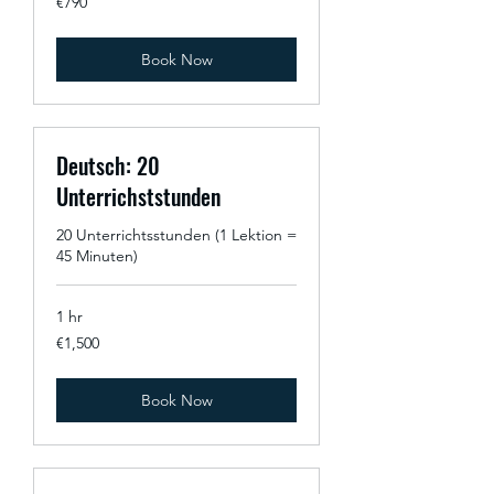
€790
euros
Book Now
Deutsch: 20
Unterrichststunden
20 Unterrichtsstunden (1 Lektion =
45 Minuten)
1 hr
1,500
€1,500
euros
Book Now