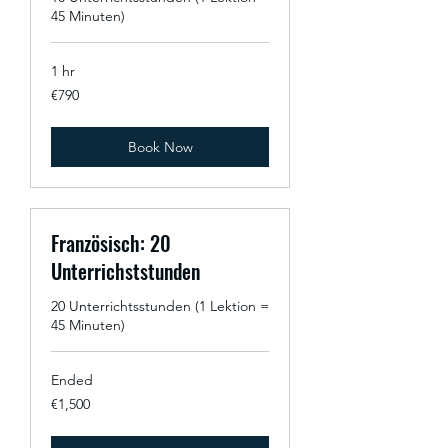
45 Minuten)
1 hr
790
€790
euros
Book Now
Französisch: 20
Unterrichststunden
20 Unterrichtsstunden (1 Lektion =
45 Minuten)
Ended
1,500
€1,500
euros