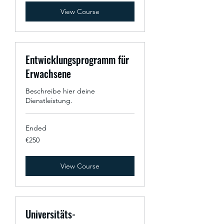
View Course
Entwicklungsprogramm für
Erwachsene
Beschreibe hier deine
Dienstleistung.
Ended
250
€250
euros
View Course
Universitäts-