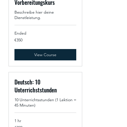
Vorbereitungskurs
Beschreibe hier deine
Dienstleistung.
Ended
350
€350
euros
View Course
Deutsch: 10
Unterrichststunden
10 Unterrichtsstunden (1 Lektion =
45 Minuten)
1 hr
790