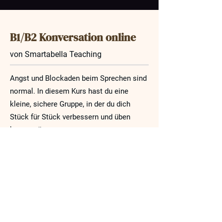
B1/B2 Konversation online
von Smartabella Teaching
Angst und Blockaden beim Sprechen sind
normal. In diesem Kurs hast du eine
kleine, sichere Gruppe, in der du dich
Stück für Stück verbessern und üben
kannst. 🫂
Fehler sind normal und erwünscht: Fail
forward! 🚀
Ich korrigiere deine Fehler ganz natürlich
und helfe dir gezielt, besser zu sprechen.
Korrekturen sind wichtig, um dich zu
verbessern - und das Ganze mit Spaß! 🥳
Lass dir diese Chance nicht entgehen und