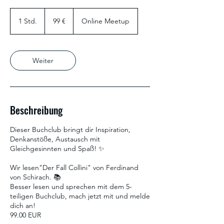
99
Euro
1 Std.
1
99 €
Online Meetup
S
t
d
Weiter
Beschreibung
Dieser Buchclub bringt dir Inspiration,
Denkanstöße, Austausch mit
Gleichgesinnten und Spaß! ✨
Wir lesen"Der Fall Collini" von Ferdinand
von Schirach. 📚
Besser lesen und sprechen mit dem 5-
teiligen Buchclub, mach jetzt mit und melde
dich an!
99.00 EUR