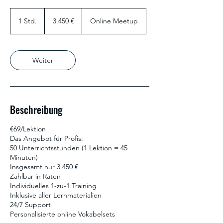
3.450
Euro
1 Std.
1
3.450 €
Online Meetup
S
t
d
Weiter
Beschreibung
€69/Lektion
Das Angebot für Profis:
50 Unterrichtsstunden (1 Lektion = 45
Minuten)
Insgesamt nur 3.450 €
Zahlbar in Raten
Individuelles 1-zu-1 Training
Inklusive aller Lernmaterialien
24/7 Support
Personalisierte online Vokabelsets