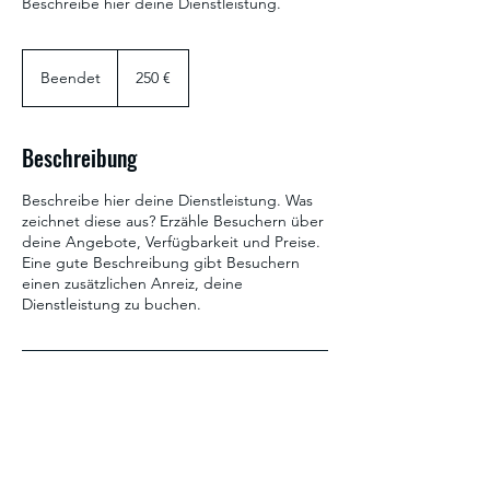
Beschreibe hier deine Dienstleistung.
250
Euro
Beendet
B
250 €
e
e
n
Beschreibung
d
e
Beschreibe hier deine Dienstleistung. Was
t
zeichnet diese aus? Erzähle Besuchern über
deine Angebote, Verfügbarkeit und Preise.
Eine gute Beschreibung gibt Besuchern
einen zusätzlichen Anreiz, deine
Dienstleistung zu buchen.